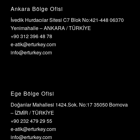
Ankara Bölge Ofisi
İvedik Hurdacılar Sitesi C7 Blok No:421-448 06370
Yenimahalle – ANKARA / TÜRKİYE
+90 312 396 48 78
e-atik@erturkey.com
info@erturkey.com
Ege Bölge Ofisi
Doğanlar Mahallesi 1424.Sok. No:17 35050 Bornova
– İZMİR / TÜRKİYE
+90 232 479 29 55
e-atik@erturkey.com
info@erturkey.com