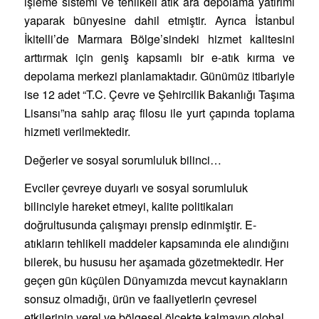
işleme sistemi ve tehlikeli atık ara depolama yatırımı
yaparak bünyesine dahil etmiştir. Ayrıca İstanbul
İkitelli’de Marmara Bölge’sindeki hizmet kalitesini
arttırmak için geniş kapsamlı bir e-atık kırma ve
depolama merkezi planlamaktadır. Günümüz itibariyle
ise 12 adet “T.C. Çevre ve Şehircilik Bakanlığı Taşıma
Lisansı”na sahip araç filosu ile yurt çapında toplama
hizmeti verilmektedir.
Değerler ve sosyal sorumluluk bilinci…
Evciler çevreye duyarlı ve sosyal sorumluluk
bilinciyle hareket etmeyi, kalite politikaları
doğrultusunda çalışmayı prensip edinmiştir. E-
atıkların tehlikeli maddeler kapsamında ele alındığını
bilerek, bu hususu her aşamada gözetmektedir. Her
geçen gün küçülen Dünyamızda mevcut kaynakların
sonsuz olmadığı, ürün ve faaliyetlerin çevresel
etkilerinin yerel ve bölgesel ölçekte kalmayıp global